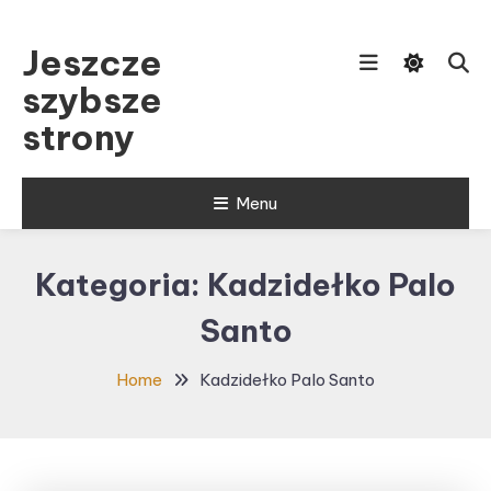
Skip
To
Jeszcze
Content
szybsze
strony
Menu
Kategoria:
Kadzidełko Palo
Santo
Home
Kadzidełko Palo Santo