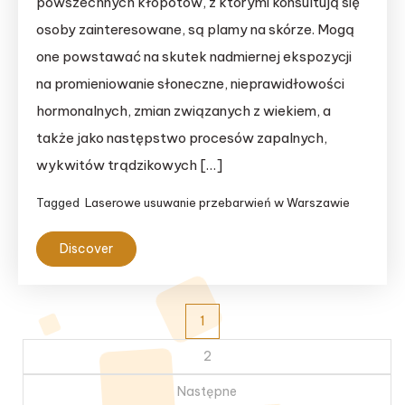
powszechnych kłopotów, z którymi konsultują się
osoby zainteresowane, są plamy na skórze. Mogą
one powstawać na skutek nadmiernej ekspozycji
na promieniowanie słoneczne, nieprawidłowości
hormonalnych, zmian związanych z wiekiem, a
także jako następstwo procesów zapalnych,
wykwitów trądzikowych […]
Tagged
Laserowe usuwanie przebarwień w Warszawie
Discover
Stronicowanie
1
wpisów
2
Następne